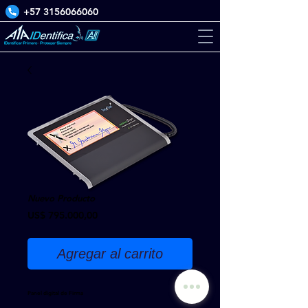
+57 3156066060
Nuevo Producto
Precio
US$ 795.000,00
Agregar al carrito
Panel digital de Firma