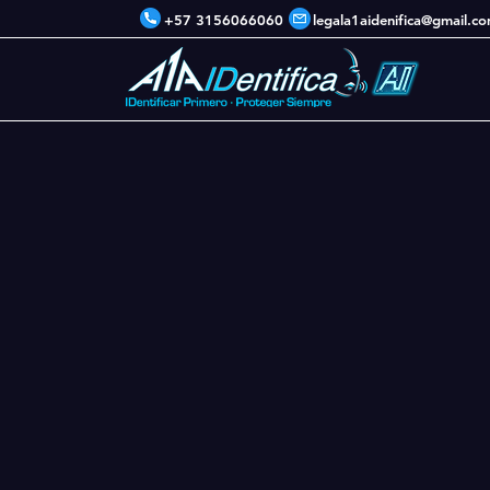
+57 3156066060
legala1aidenifica@gmail.c