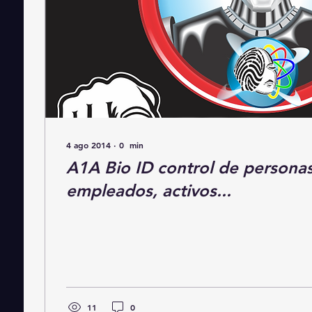
4 ago 2014
∙
0
min
A1A Bio ID control de personas 
empleados, activos...
11
0