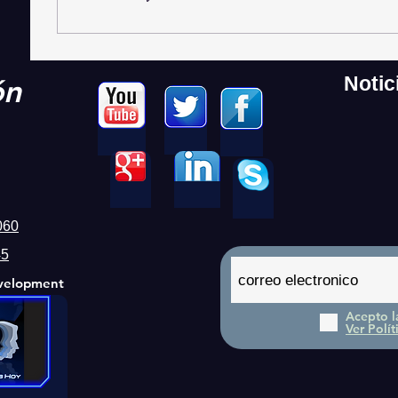
ón
Notic
060
45
velopment
Acepto l
Ver Polít