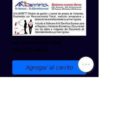
Módulos de Registro, Acceso Masivo
por Reconocimiento Facial
Precio
US$ 3.975.000,00
Agregar al carrito
A1A 8MRFTT Módulo de gestión y control de acceso de
Visitantes, Empleados por Reconocimiento Facial, medición
temperatura y detección de extraños desde su primer ingreso.
Incluido el Software A1A IDentifica Express para el Registro y
Validación Biométrico y Documental con los datos e imágenes
del Documento de Identidad desde su primer ingreso.
Politica de Cookies